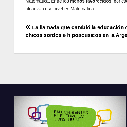
Matemática. Entre los
menos favorecidos
, por c
alcanzan ese nivel en Matemática.
Navegación
La llamada que cambió la educación d
chicos sordos e hipoacúsicos en la Arg
de
entradas