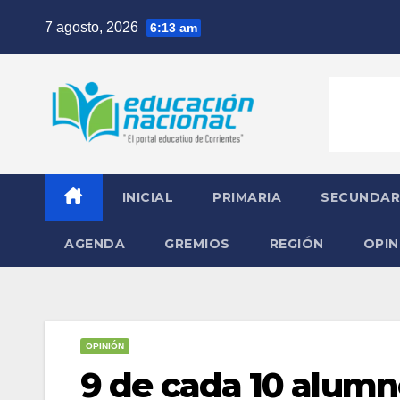
Skip
7 agosto, 2026
6:13 am
to
content
INICIAL
PRIMARIA
SECUNDAR
AGENDA
GREMIOS
REGIÓN
OPIN
OPINIÓN
9 de cada 10 alumn