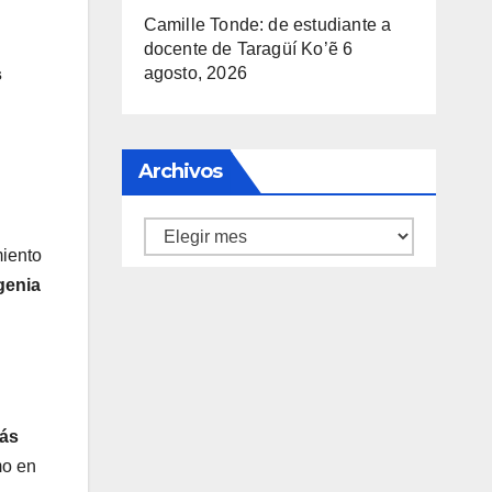
Camille Tonde: de estudiante a
docente de Taragüí Ko’ẽ
6
agosto, 2026
s
Archivos
Archivos
miento
genia
ás
mo en