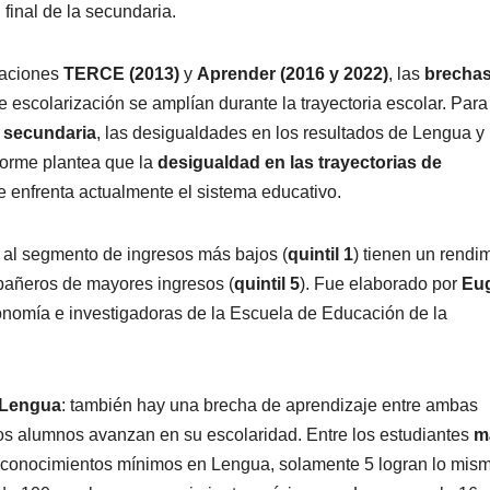
 final de la secundaria.
uaciones
TERCE (2013)
y
Aprender (2016 y 2022)
, las
brecha
escolarización se amplían durante la trayectoria escolar. Para
 secundaria
, las desigualdades en los resultados de Lengua y
forme plantea que la
desigualdad en las trayectorias de
e enfrenta actualmente el sistema educativo.
 al segmento de ingresos más bajos (
quintil 1
) tienen un rendi
pañeros de mayores ingresos (
quintil 5
). Fue elaborado por
Eu
nomía e investigadoras de la Escuela de Educación de la
Lengua
: también hay una brecha de aprendizaje entre ambas
os alumnos avanzan en su escolaridad. Entre los estudiantes
m
 conocimientos mínimos en Lengua, solamente 5 logran lo mis