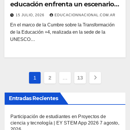
educación enfrenta un escenario
de mayores presiones
15 JULIO, 2026
EDUCACIONNACIONAL.COM.AR
En el marco de la Cumbre sobre la Transformación
de la Educación +4, realizada en la sede de la
UNESCO…
Navegación
1
2
…
13
de
Entradas Recientes
entradas
Participación de estudiantes en Proyectos de
ciencia y tecnología | EY STEM App 2026
7 agosto,
2026