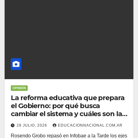
OPINIÓN
La reforma educativa que prepara
el Gobierno: por qué busca
cambiar el sistema y cuáles son las
claves del proyecto
28 JULIO, 2026
EDUCACIONNACIONAL.COM.AR
Rosendo Grobo repasó en Infobae a la Tarde los ejes