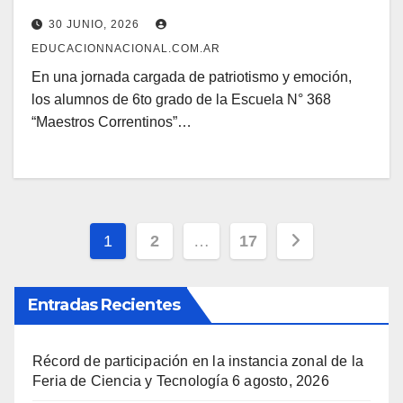
30 JUNIO, 2026
EDUCACIONNACIONAL.COM.AR
En una jornada cargada de patriotismo y emoción,
los alumnos de 6to grado de la Escuela N° 368
“Maestros Correntinos”…
Navegación
1
2
…
17
de
Entradas Recientes
entradas
Récord de participación en la instancia zonal de la
Feria de Ciencia y Tecnología
6 agosto, 2026