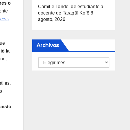
nes o
Camille Tonde: de estudiante a
ente
docente de Taragüí Ko’ẽ
6
emios
agosto, 2026
fue
Archivos
ió la
ene,
Archivos
tiles,
s
uesto