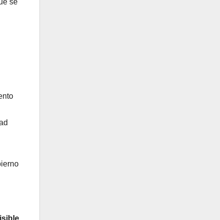
que se
ento
dad
bierno
sible