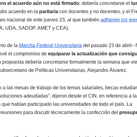
ero el acuerdo aún no está firmado
: debería concretarse el
lu
hubo acuerdo en la
paritaria
con docentes y no docentes, y el Fr
aro nacional de este jueves 23, al que también
adhieren los gr
, UDA, SADOP, AMET y CEA).
amo de la
Marcha Federal Universitaria
del pasado 23 de abril– 
prevé el compromiso de
equiparar la actualización que consigu
 propuesta debería concretarse formalmente la semana que vi
ubsecretario de Políticas Universitarias, Alejandro Álvarez.
a las mesas de trabajo de los temas salariales, becas estudian
esoluciones adeudadas”, dijeron desde el CIN, en referencia a la
la que habían participado las universidades de todo el país. La
s reuniones para discutir técnicamente la confección del
presup