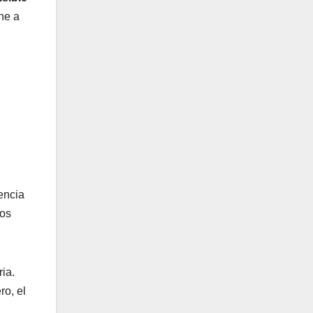
ne a
encia
los
ia.
ro, el