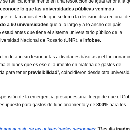
 se ratifica formalmente en una resolución de igual tenor a la 
reconoce lo que las universidades públicas venimos
 que reclamamos desde que se tomó la decisión discrecional de
do a 60 universidades
que a lo largo y a lo ancho del país
studiantes que tiene el sistema universitario público de la
Universidad Nacional de Rosario (UNR), a
Infobae
.
a fin de año sin lesionar las actividades básicas y el funcionami
firma el lunes que es ese el aumento en materia de gastos de
da para tener
previsibilidad
”, coincidieron desde otra universi
pensión de la emergencia presupuestaria, luego de que el Go
resupuesto para gastos de funcionamiento y de
300%
para los
inaba al resto de las universidades nacionales
: “Resulta
inadmi