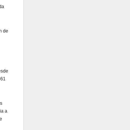
da
n de
esde
 61
os
ia a
e