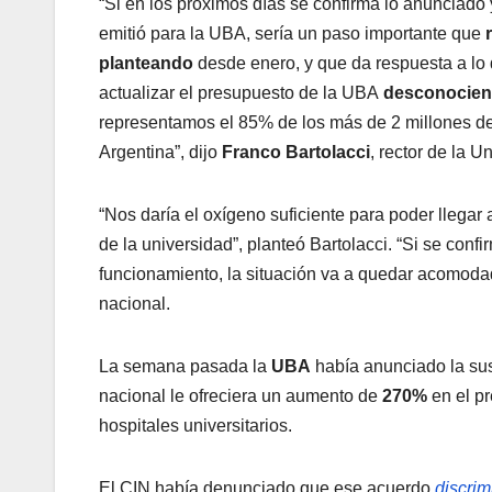
“Si en los próximos días se confirma lo anunciado y
emitió para la UBA, sería un paso importante que
planteando
desde enero, y que da respuesta a lo
actualizar el presupuesto de la UBA
desconocien
representamos el 85% de los más de 2 millones de e
Argentina”, dijo
Franco Bartolacci
, rector de la 
“Nos daría el oxígeno suficiente para poder llegar 
de la universidad”, planteó Bartolacci. “Si se con
funcionamiento, la situación va a quedar acomoda
nacional.
La semana pasada la
UBA
había anunciado la sus
nacional le ofreciera un aumento de
270%
en el p
hospitales universitarios.
El CIN había denunciado que ese acuerdo
discrim