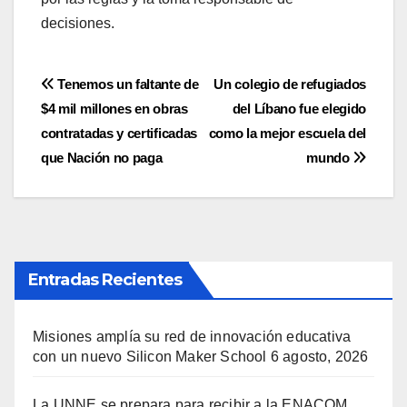
decisiones.
Navegación
Tenemos un faltante de
Un colegio de refugiados
$4 mil millones en obras
del Líbano fue elegido
de
contratadas y certificadas
como la mejor escuela del
entradas
que Nación no paga
mundo
Entradas Recientes
Misiones amplía su red de innovación educativa
con un nuevo Silicon Maker School
6 agosto, 2026
La UNNE se prepara para recibir a la ENACOM