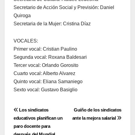
Secretario de Acción Social y Previsión: Daniel
Quiroga
Secretaria de la Mujer: Cristina Díaz
VOCALES:
Primer vocal: Cristian Paulino
Segunda vocal: Roxana Baldesari
Tercer vocal: Orlando Gorosito
Cuarto vocal: Alberto Alvarez
Quinto vocal: Eliana Samaniego
Sexto vocal: Gustavo Basiglio
Navegación
Los sindicatos
Guiño de los sindicatos
educativos planifican un
ante la mejora salarial
de
paro docente para
después del Mundial