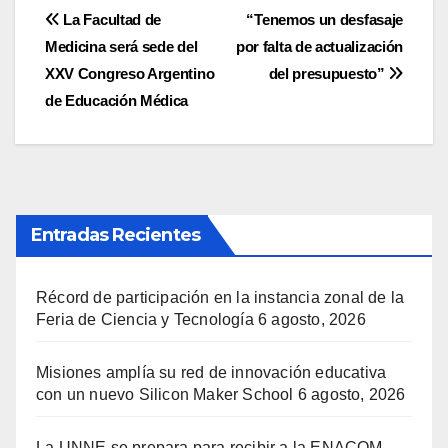
Navegación
La Facultad de
“Tenemos un desfasaje
Medicina será sede del
por falta de actualización
de
XXV Congreso Argentino
del presupuesto”
entradas
de Educación Médica
Entradas Recientes
Récord de participación en la instancia zonal de la
Feria de Ciencia y Tecnología
6 agosto, 2026
Misiones amplía su red de innovación educativa
con un nuevo Silicon Maker School
6 agosto, 2026
La UNNE se prepara para recibir a la ENACOM