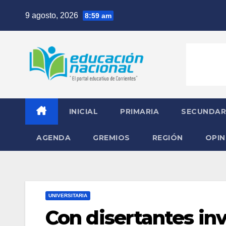
Skip
9 agosto, 2026
8:59 am
to
content
INICIAL
PRIMARIA
SECUNDAR
AGENDA
GREMIOS
REGIÓN
OPIN
UNIVERSITARIA
Con disertantes inv