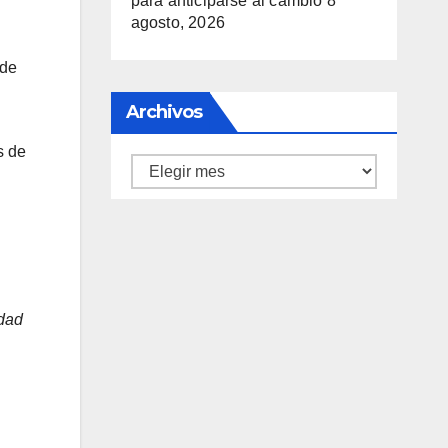
para anticiparse al cambio
8
agosto, 2026
 de
Archivos
s de
Archivos
idad