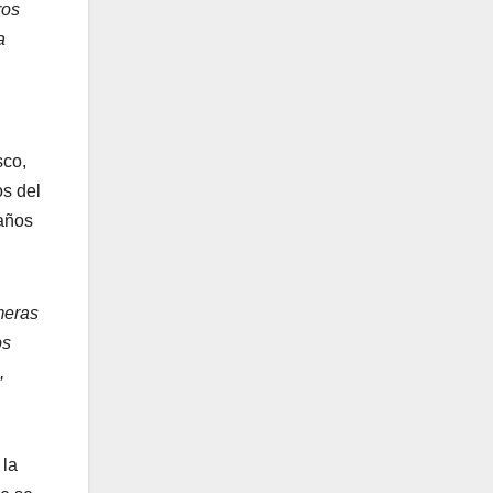
ros
a
sco,
os del
 años
meras
os
,
 la