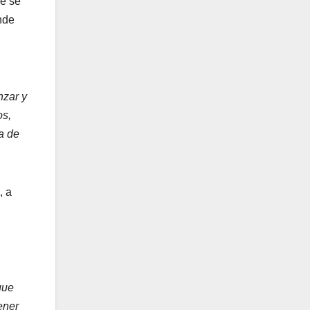
ue se
nde
nzar y
os,
a de
, a
que
ener