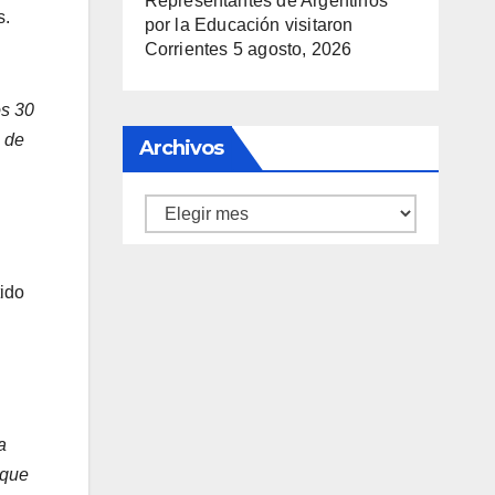
Representantes de Argentinos
s.
por la Educación visitaron
Corrientes
5 agosto, 2026
os 30
a de
Archivos
Archivos
tido
a
 que