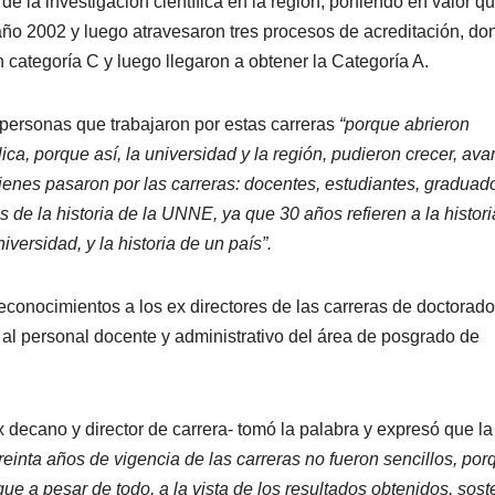
de la investigación científica en la región, poniendo en valor q
o 2002 y luego atravesaron tres procesos de acreditación, do
 categoría C y luego llegaron a obtener la Categoría A.
personas que trabajaron por estas carreras
“porque abrieron
ca, porque así, la universidad y la región, pudieron crecer, ava
ienes pasaron por las carreras: docentes, estudiantes, graduad
 de la historia de la UNNE, ya que 30 años refieren a la histori
niversidad, y la historia de un país”.
conocimientos a los ex directores de las carreras de doctorado
al personal docente y administrativo del área de posgrado de
 decano y director de carrera- tomó la palabra y expresó que la
reinta años de vigencia de las carreras no fueron sencillos, por
e a pesar de todo, a la vista de los resultados obtenidos, sost