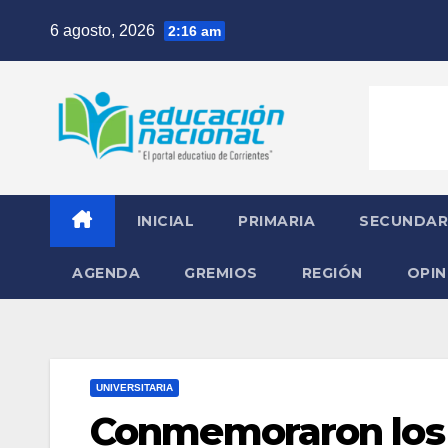
Skip
6 agosto, 2026
2:16 am
to
content
INICIAL
PRIMARIA
SECUNDAR
AGENDA
GREMIOS
REGIÓN
OPIN
UNIVERSITARIA
Conmemoraron los 