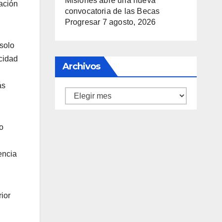
Misiones abre una nueva
nación
convocatoria de las Becas
Progresar
7 agosto, 2026
 solo
cidad
Archivos
ás
Archivos
o
encia
ior