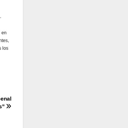
.
, en
ntes,
s los
penal
es”