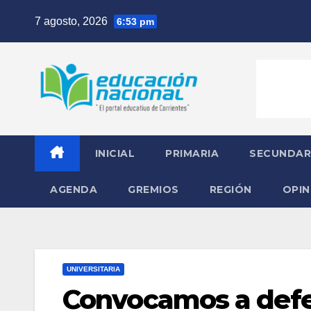
Skip
7 agosto, 2026
6:53 pm
to
content
INICIAL
PRIMARIA
SECUNDAR
AGENDA
GREMIOS
REGIÓN
OPIN
UNIVERSITARIA
Convocamos a defe