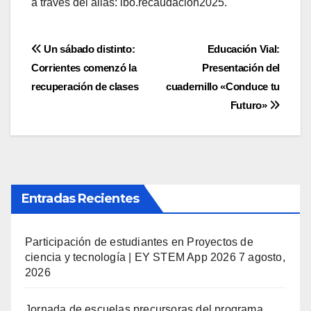
a través del alias: ibo.recaudacion2025.
Navegación
Un sábado distinto:
Educación Vial:
Corrientes comenzó la
Presentación del
de
recuperación de clases
cuadernillo «Conduce tu
entradas
Futuro»
Entradas Recientes
Participación de estudiantes en Proyectos de
ciencia y tecnología | EY STEM App 2026
7 agosto,
2026
Jornada de escuelas precursoras del programa