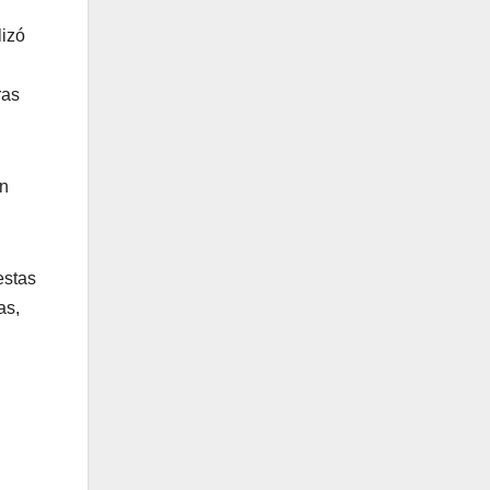
lizó
ras
un
estas
as,