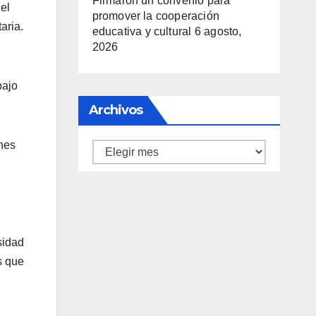
Firmaron un convenio para
el
promover la cooperación
aria.
educativa y cultural
6 agosto,
2026
bajo
Archivos
ones
Archivos
sidad
s que