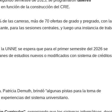
l segundo semestre de 2025, se programaron
talleres
 en función de la construcción del CRE.
 de las carreras, más de 70 ofertas de grado y pregrado, con la
iante, para las sesiones centrales, y luego una instancia de trab
e la UNNE se espera que para el primer semestre del 2026 se
lanes de estudios nuevos o modificados con sistema de créditos
a. Patricia Demuth, brindó “algunas pistas para la toma de
 experiencias del sistema universitario.
n Curricular”,
exponiendo que los sistemas informáticos, des