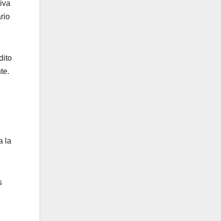
iva
rio
dito
te.
a la
s