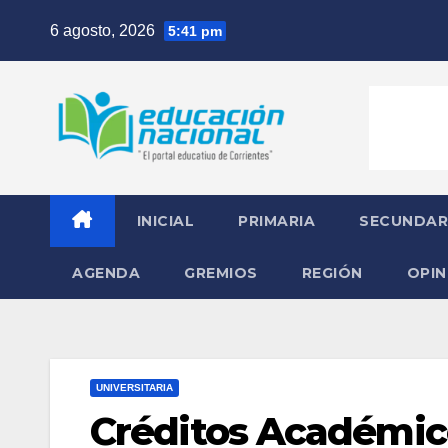
Skip
6 agosto, 2026
5:41 pm
to
content
INICIAL
PRIMARIA
SECUNDAR
AGENDA
GREMIOS
REGIÓN
OPIN
UNIVERSITARIA
Créditos Académico