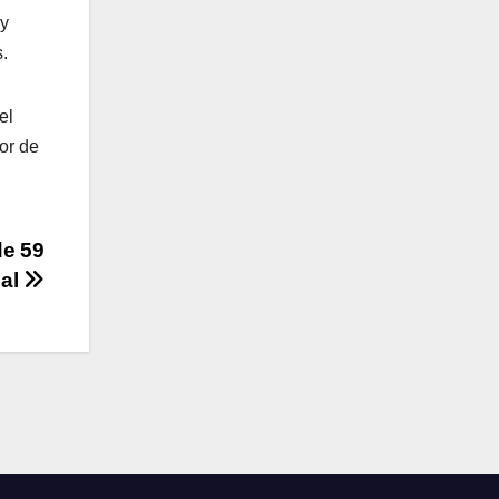
 y
s.
el
or de
de 59
nal