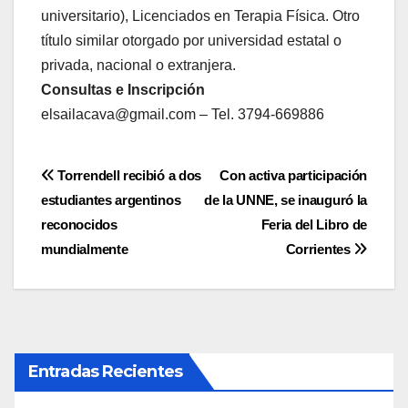
universitario), Licenciados en Terapia Física. Otro
título similar otorgado por universidad estatal o
privada, nacional o extranjera.
Consultas e Inscripción
elsailacava@gmail.com – Tel. 3794-669886
Navegación
Torrendell recibió a dos
Con activa participación
estudiantes argentinos
de la UNNE, se inauguró la
de
reconocidos
Feria del Libro de
entradas
mundialmente
Corrientes
Entradas Recientes