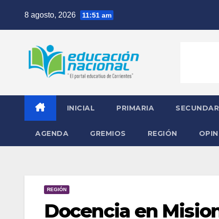
Skip
8 agosto, 2026
11:51 am
to
content
INICIAL
PRIMARIA
SECUNDAR
AGENDA
GREMIOS
REGIÓN
OPIN
REGIÓN
Docencia en Mision