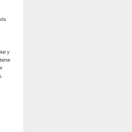
ría
tar y
tarse
or
s,