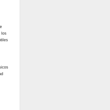
de
 los
tiles
sicos
ad