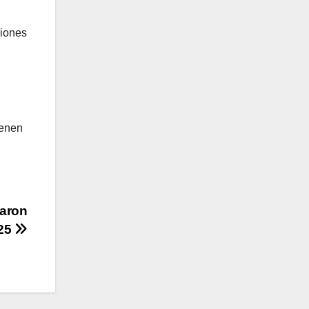
siones
ienen
taron
025