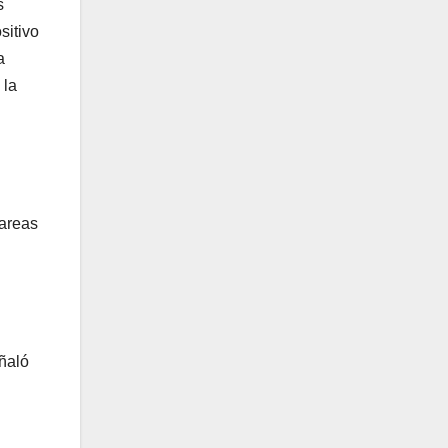
s
sitivo
a
 la
tareas
ñaló