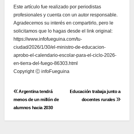
Este artículo fue realizado por periodistas
profesionales y cuenta con un autor responsable.
Agradecemos su interés en compartirlo, pero le
solicitamos que lo hagas desde el link original:
https://www.infofueguina.com/tu-
ciudad/2026/1/30/el-ministro-de-educacion-
aprobo-el-calendario-escolar-para-el-ciclo-2026-
en-tierra-del-fuego-86303.html
Copyright Ⓒ infoFueguina
Navegación
Argentina tendrá
𝗘ducación trabaja junto a
menos de un millón de
docentes rurales
de
alumnos hacia 2030
entradas