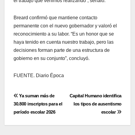
el trabajo que venimos realizando”, señaló.
Breard confirmó que mantiene contacto
permanente con el nuevo gobernador y valoró el
reconocimiento a su labor. “Es un honor que se
haya tenido en cuenta nuestro trabajo, pero las
decisiones forman parte de una estructura de
gobierno en su conjunto”, concluyó.
FUENTE. Diario Época
Navegación
Ya suman más de
Capital Humano identifica
30.800 inscriptos para el
los tipos de ausentismo
de
período escolar 2026
escolar
entradas