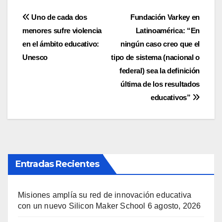
Navegación
Uno de cada dos
Fundación Varkey en
menores sufre violencia
Latinoamérica: “En
de
en el ámbito educativo:
ningún caso creo que el
entradas
Unesco
tipo de sistema (nacional o
federal) sea la definición
última de los resultados
educativos”
Entradas Recientes
Misiones amplía su red de innovación educativa
con un nuevo Silicon Maker School
6 agosto, 2026