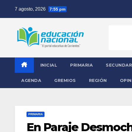
Skip
7 agosto, 2026
7:55 pm
to
content
INICIAL
PRIMARIA
SECUNDAR
AGENDA
GREMIOS
REGIÓN
OPIN
PRIMARIA
En Paraje Desmoch