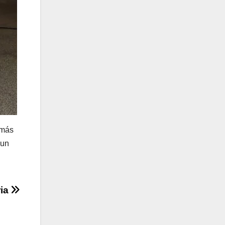
emás
 un
ria