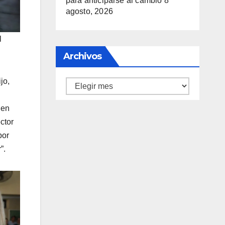
para anticiparse al cambio
8
agosto, 2026
l
Archivos
jo,
Archivos
 en
ctor
por
”.