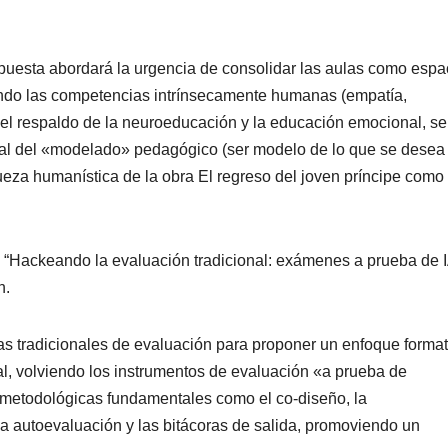
propuesta abordará la urgencia de consolidar las aulas como espa
iando las competencias intrínsecamente humanas (empatía,
n el respaldo de la neuroeducación y la educación emocional, se
ntal del «modelado» pedagógico (ser modelo de lo que se desea
iqueza humanística de la obra El regreso del joven príncipe como 
ula “Hackeando la evaluación tradicional: exámenes a prueba de I
n.
vas tradicionales de evaluación para proponer un enfoque format
al, volviendo los instrumentos de evaluación «a prueba de
as metodológicas fundamentales como el co-diseño, la
 la autoevaluación y las bitácoras de salida, promoviendo un