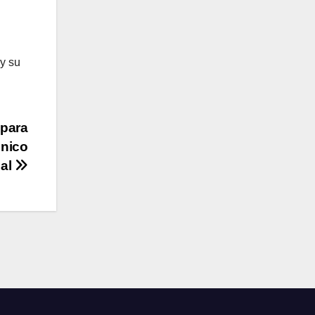
 y su
 para
cnico
nal