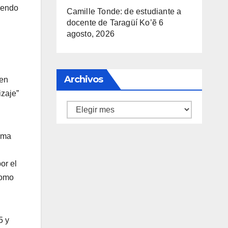
iendo
Camille Tonde: de estudiante a
docente de Taragüí Ko’ẽ
6
agosto, 2026
Archivos
ien
izaje”
Archivos
sima
or el
como
5 y