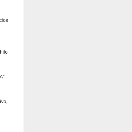
cios
hilo
A”.
ivo,