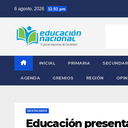
Skip
6 agosto, 2026
11:51 pm
to
content
INICIAL
PRIMARIA
SECUNDAR
AGENDA
GREMIOS
REGIÓN
OPIN
DESTACADOS
Educación presenta