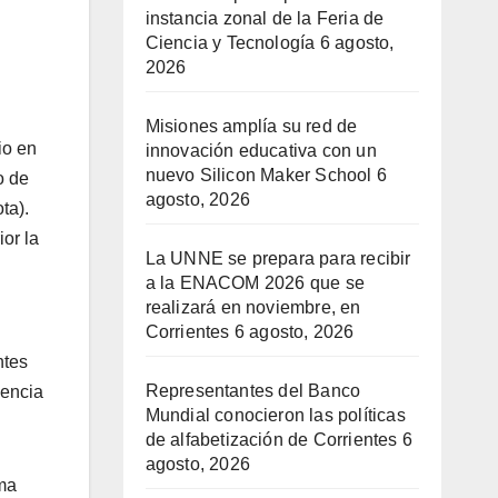
instancia zonal de la Feria de
Ciencia y Tecnología
6 agosto,
2026
Misiones amplía su red de
io en
innovación educativa con un
nuevo Silicon Maker School
6
o de
agosto, 2026
ta).
ior la
La UNNE se prepara para recibir
a la ENACOM 2026 que se
realizará en noviembre, en
Corrientes
6 agosto, 2026
ntes
Representantes del Banco
gencia
Mundial conocieron las políticas
de alfabetización de Corrientes
6
agosto, 2026
ema