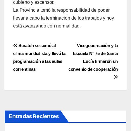
cubierto y ascensor.
La Provincia tomó la responsabilidad de poder
llevar a cabo la terminación de los trabajos y hoy
está avanzando con normalidad.
Navegación
Scratch se sumó al
Vicegobernación y la
clima mundialista y llevó la
Escuela N° 75 de Santa
de
programación a las aulas
Lucía firmaron un
entradas
correntinas
convenio de cooperación
Entradas Recientes