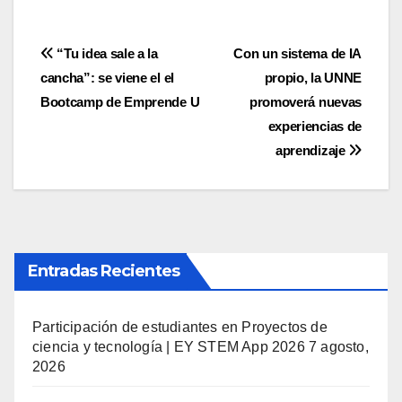
Navegación
“Tu idea sale a la
Con un sistema de IA
cancha”: se viene el el
propio, la UNNE
de
Bootcamp de Emprende U
promoverá nuevas
entradas
experiencias de
aprendizaje
Entradas Recientes
Participación de estudiantes en Proyectos de
ciencia y tecnología | EY STEM App 2026
7 agosto,
2026