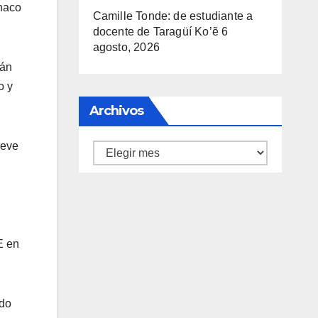
Chaco
Camille Tonde: de estudiante a
docente de Taragüí Ko’ẽ
6
agosto, 2026
rán
o y
Archivos
reve
Archivos
E en
ado