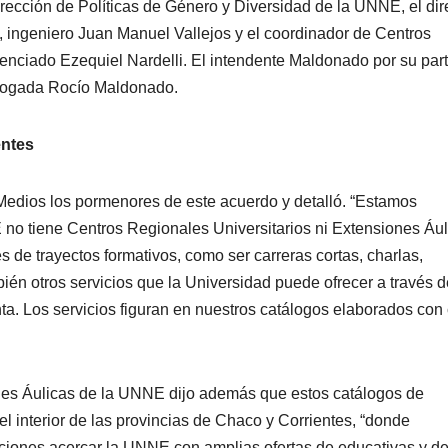
irección de Políticas de Género y Diversidad de la UNNE, el dir
 ingeniero Juan Manuel Vallejos y el coordinador de Centros
enciado Ezequiel Nardelli. El intendente Maldonado por su part
bogada Rocío Maldonado.
entes
edios los pormenores de este acuerdo y detalló. “Estamos
o tiene Centros Regionales Universitarios ni Extensiones Ául
s de trayectos formativos, como ser carreras cortas, charlas,
bién otros servicios que la Universidad puede ofrecer a través 
a. Los servicios figuran en nuestros catálogos elaborados con
nes Áulicas de la UNNE dijo además que estos catálogos de
el interior de las provincias de Chaco y Corrientes, “donde
ciones acercar la UNNE con amplias ofertas de educativas y d