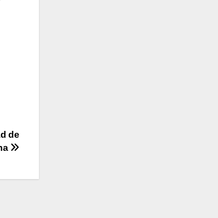
ad de
na