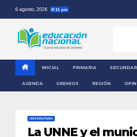
Skip
6 agosto, 2026
8:11 pm
to
content
INICIAL
PRIMARIA
SECUNDAR
AGENDA
GREMIOS
REGIÓN
OPIN
UNIVERSITARIA
La UNNE y el muni