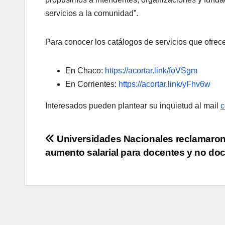
servicios a la comunidad”.
Para conocer los catálogos de servicios que ofrec
En Chaco:
https://acortar.link/foVSgm
En Corrientes:
https://acortar.link/yFhv6w
Interesados pueden plantear su inquietud al mail
c
Navegación
Universidades Nacionales reclamaro
aumento salarial para docentes y no do
de
entradas