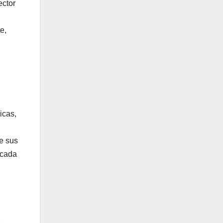
ector
e,
icas,
de sus
 cada
e