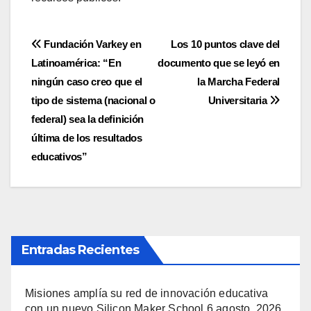
Navegación
Fundación Varkey en
Los 10 puntos clave del
Latinoamérica: “En
documento que se leyó en
de
ningún caso creo que el
la Marcha Federal
entradas
tipo de sistema (nacional o
Universitaria
federal) sea la definición
última de los resultados
educativos”
Entradas Recientes
Misiones amplía su red de innovación educativa
con un nuevo Silicon Maker School
6 agosto, 2026