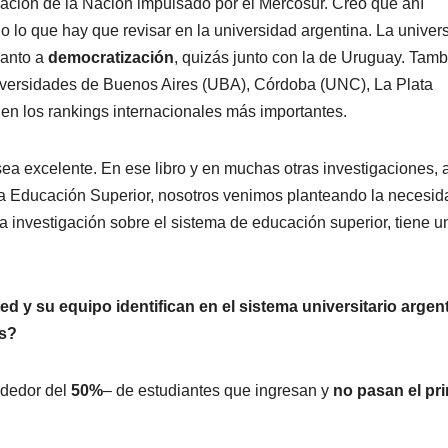
cación de la Nación impulsado por el Mercosur. Creo que ahí
o lo que hay que revisar en la universidad argentina. La univer
uanto a
democratización
, quizás junto con la de Uruguay. Tam
niversidades de Buenos Aires (UBA), Córdoba (UNC), La Plata
n los rankings internacionales más importantes.
sea excelente. En ese libro y en muchas otras investigaciones, 
 la Educación Superior, nosotros venimos planteando la necesid
a investigación sobre el sistema de educación superior, tiene u
d y su equipo identifican en el sistema universitario argen
es?
ededor del
50%
– de estudiantes que ingresan y
no pasan el pr