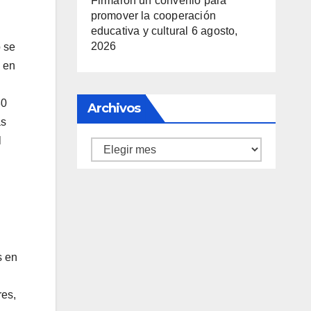
Firmaron un convenio para
promover la cooperación
educativa y cultural
6 agosto,
2026
o se
 en
30
Archivos
as
l
Archivos
s en
res,