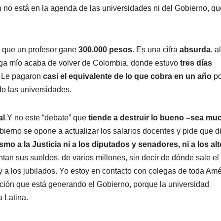
no está en la agenda de las universidades ni del Gobierno, qu
n que un profesor gane
300.000 pesos
. Es una cifra
absurda
, a
ega mío acaba de volver de Colombia, donde estuvo
tres días
. Le pagaron
casi el equivalente de lo que cobra en un año
po
do las universidades.
al
.Y no este “debate” que
tiende a destruir lo bueno –sea mu
obierno se opone a actualizar los salarios docentes y pide que d
ismo
a la Justicia ni a los diputados y senadores, ni a los al
ntan sus sueldos, de varios millones, sin decir de dónde sale el
 y a los jubilados. Yo estoy en contacto con colegas de toda Amé
ación que está generando el Gobierno, porque la universidad
 Latina.