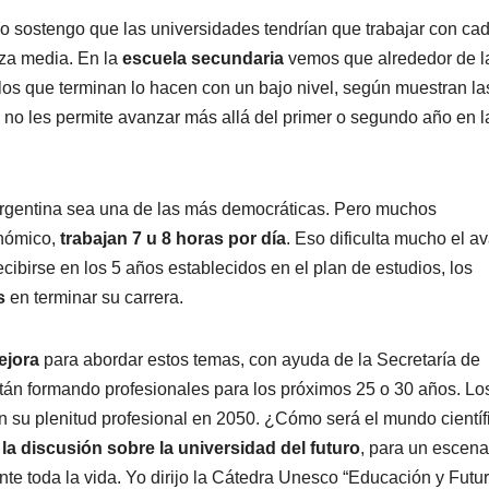
Yo sostengo que las universidades tendrían que trabajar con ca
nza media. En la
escuela secundaria
vemos que alrededor de l
 los que terminan lo hacen con un bajo nivel, según muestran la
 no les permite avanzar más allá del primer o segundo año en l
argentina sea una de las más democráticas. Pero muchos
onómico,
trabajan 7 u 8 horas por día
. Eso dificulta mucho el a
cibirse en los 5 años establecidos en el plan de estudios, los
s
en terminar su carrera.
ejora
para abordar estos temas, con ayuda de la Secretaría de
tán formando profesionales para los próximos 25 o 30 años. Lo
 su plenitud profesional en 2050. ¿Cómo será el mundo científ
 la discusión sobre la universidad del futuro
, para un escena
te toda la vida. Yo dirijo la Cátedra Unesco “Educación y Futu