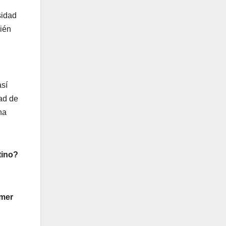
sidad
bién
así
ad de
na
tino?
imer