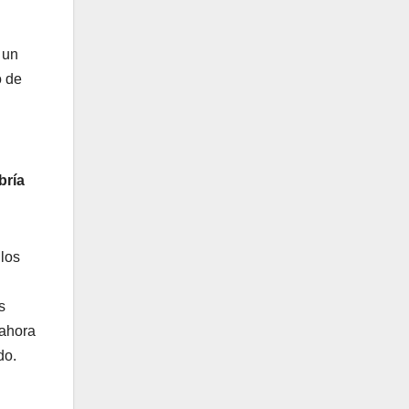
 un
o de
bría
los
s
 ahora
do.