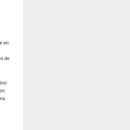
ue en
es de
tivo
 en
ina