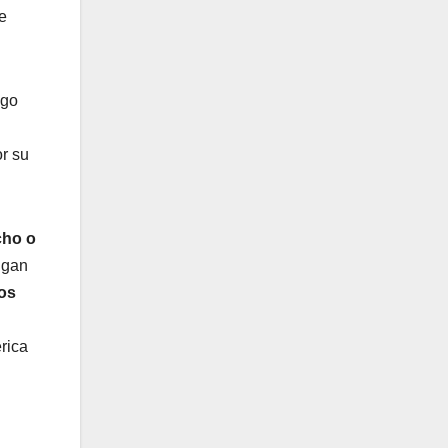
e
lgo
r su
cho o
igan
tos
rica