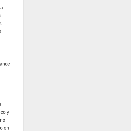
da
a
s
a
vance
s
ico y
rio
ro en