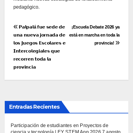
pedagógico.
Navegación
𝗣𝗮𝗹𝗽𝗮𝗹á 𝗳𝘂𝗲 𝘀𝗲𝗱𝗲 𝗱𝗲
¡Escuela Debate 2026 ya
𝘂𝗻𝗮 𝗻𝘂𝗲𝘃𝗮 𝗷𝗼𝗿𝗻𝗮𝗱𝗮 𝗱𝗲
está en marcha en toda la
de
𝗹𝗼𝘀 𝗝𝘂𝗲𝗴𝗼𝘀 𝗘𝘀𝗰𝗼𝗹𝗮𝗿𝗲𝘀 𝗲
provincia!
entradas
𝗜𝗻𝘁𝗲𝗿𝗰𝗼𝗹𝗲𝗴𝗶𝗮𝗹𝗲𝘀 𝗾𝘂𝗲
𝗿𝗲𝗰𝗼𝗿𝗿𝗲𝗻 𝘁𝗼𝗱𝗮 𝗹𝗮
𝗽𝗿𝗼𝘃𝗶𝗻𝗰𝗶𝗮
Entradas Recientes
Participación de estudiantes en Proyectos de
ciencia y tecnología | EY STEM App 2026
7 agosto,