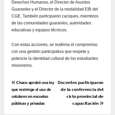
Derechos Humanos, el Director de Asuntos
Guaraníes y el Director de la modalidad EIB del
CGE. También participaron caciques, miembros
de las comunidades guaraníes, autoridades
educativas y equipos técnicos.
Con estas acciones, se reafirma el compromiso
con una gestión participativa que respete y
potencie la identidad cultural de los estudiantes
misioneros.
Navegación
Chaco aprobó una ley
D𝗼𝗰𝗲𝗻𝘁𝗲𝘀 𝗽𝗮𝗿𝘁𝗶𝗰𝗶𝗽𝗮𝗿𝗼𝗻
que restringe el uso de
𝗱𝗲 𝗹𝗮 𝗰𝗼𝗻𝗳𝗲𝗿𝗲𝗻𝗰𝗶𝗮 𝗱𝗲𝗹
de
celulares en escuelas
𝗰𝗶𝗰𝗹𝗼 𝗽𝗿𝗼𝘃𝗶𝗻𝗰𝗶𝗮𝗹 𝗱𝗲
entradas
públicas y privadas
𝗰𝗮𝗽𝗮𝗰𝗶𝘁𝗮𝗰𝗶𝗼́𝗻