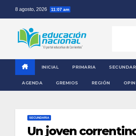
Skip
8 agosto, 2026
11:07 am
to
content
INICIAL
PRIMARIA
SECUNDAR
AGENDA
GREMIOS
REGIÓN
OPIN
SECUNDARIA
Un joven correntin