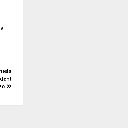
da
niela
udent
ize