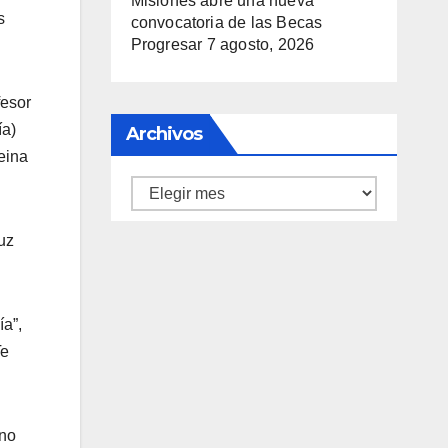
Misiones abre una nueva
s
convocatoria de las Becas
Progresar
7 agosto, 2026
fesor
ía)
Archivos
reina
Archivos
uz
ía”,
Te
 no