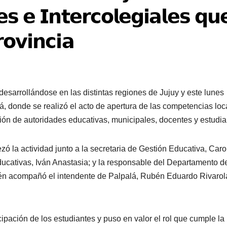
𝗲𝘀 𝗲 𝗜𝗻𝘁𝗲𝗿𝗰𝗼𝗹𝗲𝗴𝗶𝗮𝗹𝗲𝘀 𝗾𝘂
𝗼𝘃𝗶𝗻𝗰𝗶𝗮
esarrollándose en las distintas regiones de Jujuy y este lunes
á, donde se realizó el acto de apertura de las competencias loc
ción de autoridades educativas, municipales, docentes y estudia
ó la actividad junto a la secretaria de Gestión Educativa, Caro
cativas, Iván Anastasia; y la responsable del Departamento d
ién acompañó el intendente de Palpalá, Rubén Eduardo Rivarol
icipación de los estudiantes y puso en valor el rol que cumple la