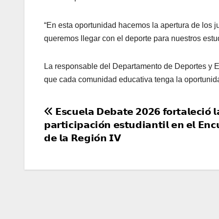
“En esta oportunidad hacemos la apertura de los 
queremos llegar con el deporte para nuestros estud
La responsable del Departamento de Deportes y E
que cada comunidad educativa tenga la oportunidad
Navegación
𝗘𝘀𝗰𝘂𝗲𝗹𝗮 𝗗𝗲𝗯𝗮𝘁𝗲 𝟮𝟬𝟮𝟲 𝗳𝗼𝗿𝘁𝗮𝗹𝗲𝗰𝗶𝗼́ 𝗹
𝗽𝗮𝗿𝘁𝗶𝗰𝗶𝗽𝗮𝗰𝗶𝗼́𝗻 𝗲𝘀𝘁𝘂𝗱𝗶𝗮𝗻𝘁𝗶𝗹 𝗲𝗻 𝗲𝗹 𝗘𝗻𝗰
de
𝗱𝗲 𝗹𝗮 𝗥𝗲𝗴𝗶𝗼́𝗻 𝗜𝗩
entradas