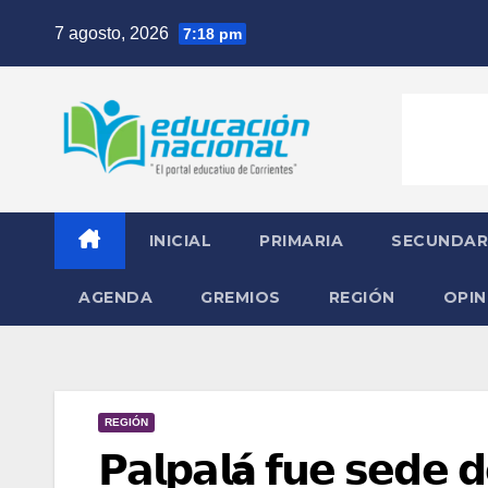
Skip
7 agosto, 2026
7:18 pm
to
content
INICIAL
PRIMARIA
SECUNDAR
AGENDA
GREMIOS
REGIÓN
OPIN
REGIÓN
𝗣𝗮𝗹𝗽𝗮𝗹á 𝗳𝘂𝗲 𝘀𝗲𝗱𝗲 