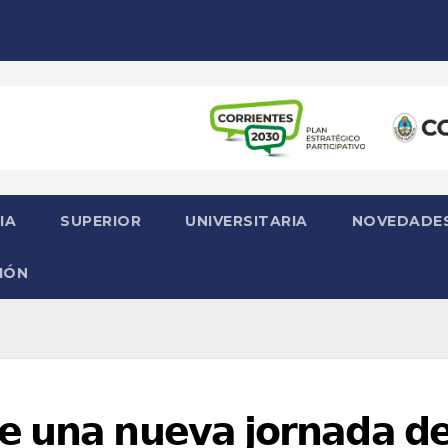
IA
SUPERIOR
UNIVERSITARIA
NOVEDADE
IÓN
𝗲 𝘂𝗻𝗮 𝗻𝘂𝗲𝘃𝗮 𝗷𝗼𝗿𝗻𝗮𝗱𝗮 𝗱