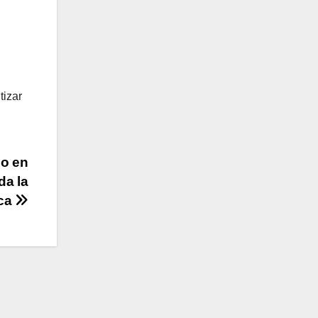
tizar
do en
da la
ica