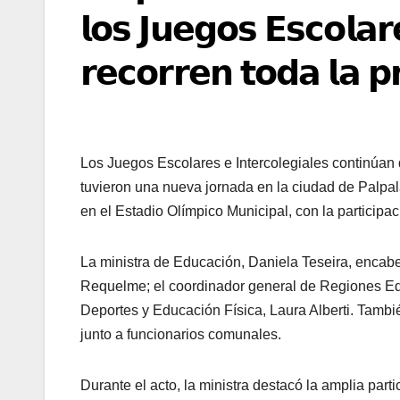
𝗹𝗼𝘀 𝗝𝘂𝗲𝗴𝗼𝘀 𝗘𝘀𝗰𝗼𝗹𝗮𝗿
𝗿𝗲𝗰𝗼𝗿𝗿𝗲𝗻 𝘁𝗼𝗱𝗮 𝗹𝗮 𝗽
Los Juegos Escolares e Intercolegiales continúan d
tuvieron una nueva jornada en la ciudad de Palpal
en el Estadio Olímpico Municipal, con la participa
La ministra de Educación, Daniela Teseira, encabez
Requelme; el coordinador general de Regiones Edu
Deportes y Educación Física, Laura Alberti. Tamb
junto a funcionarios comunales.
Durante el acto, la ministra destacó la amplia part