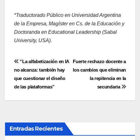
*Traductorado Público en Universidad Argentina
de la Empresa, Magíster en Cs. de la Educación y
Doctoranda en Educational Leadership (Sabal
University, USA).
Navegación
“La alfabetización en IA
Fuerte rechazo docente a
no alcanza: también hay
los cambios que eliminan
de
que cuestionar el diseño
la repitencia en la
entradas
de las plataformas”
secundaria
Entradas Recientes