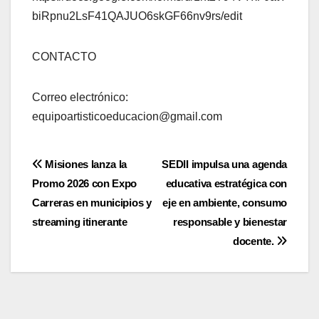
biRpnu2LsF41QAJUO6skGF66nv9rs/edit
CONTACTO
Correo electrónico:
equipoartisticoeducacion@gmail.com
Navegación
Misiones lanza la
SEDII impulsa una agenda
Promo 2026 con Expo
educativa estratégica con
de
Carreras en municipios y
eje en ambiente, consumo
entradas
streaming itinerante
responsable y bienestar
docente.