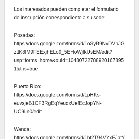
Los interesados pueden completar el formulario
de inscripción correspondiente a su sede:
Posadas:
https://docs.google.com/forms/d/1oSyB9NvDVbJG
zttK8lM9FEExjhELo9_5EHoWjlkUsEM/edit?
usp=forms_home&ouid=10480722788920167895
1&ths=true
Puerto Rico:
https://docs.google.com/forms/d/1pHKs-
euvsjeB1CF3RgEqYeudxUefEcJopYN-
UC9ijn0/edit
Wanda:
https://docs.google.com/forms/d/1ht2T94VYxFJatY