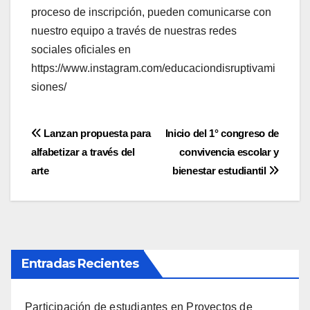
proceso de inscripción, pueden comunicarse con
nuestro equipo a través de nuestras redes
sociales oficiales en
https://www.instagram.com/educaciondisruptivami
siones/
Navegación
Lanzan propuesta para
Inicio del 1° congreso de
alfabetizar a través del
convivencia escolar y
de
arte
bienestar estudiantil
entradas
Entradas Recientes
Participación de estudiantes en Proyectos de