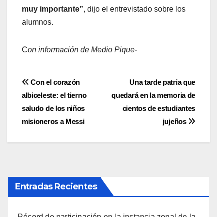
muy importante”
, dijo el entrevistado sobre los
alumnos.
C
on información de Medio Pique-
Navegación
Con el corazón
Una tarde patria que
albiceleste: el tierno
quedará en la memoria de
de
saludo de los niños
cientos de estudiantes
entradas
misioneros a Messi
jujeños
Entradas Recientes
Récord de participación en la instancia zonal de la