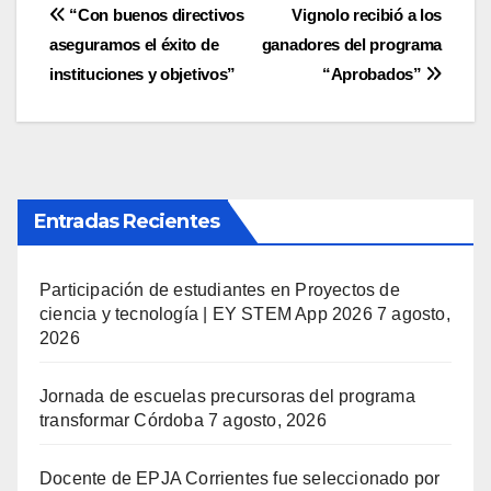
Navegación
“Con buenos directivos
Vignolo recibió a los
aseguramos el éxito de
ganadores del programa
de
instituciones y objetivos”
“Aprobados”
entradas
Entradas Recientes
Participación de estudiantes en Proyectos de
ciencia y tecnología | EY STEM App 2026
7 agosto,
2026
Jornada de escuelas precursoras del programa
transformar Córdoba
7 agosto, 2026
Docente de EPJA Corrientes fue seleccionado por