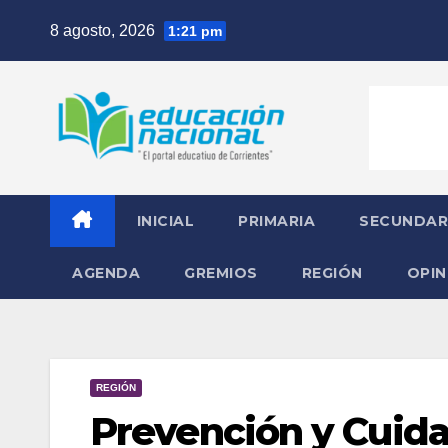
Skip
8 agosto, 2026
1:21 pm
to
content
INICIAL
PRIMARIA
SECUNDAR
AGENDA
GREMIOS
REGIÓN
OPIN
REGIÓN
Prevención y Cuida