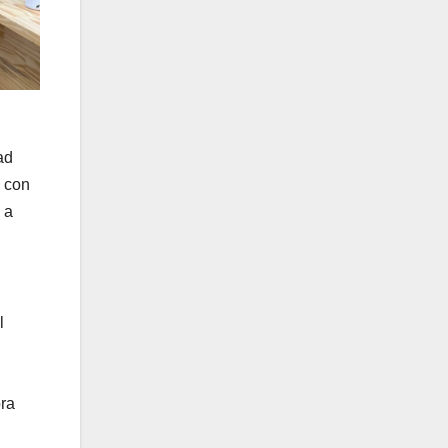
ad
a con
 a
l
bra