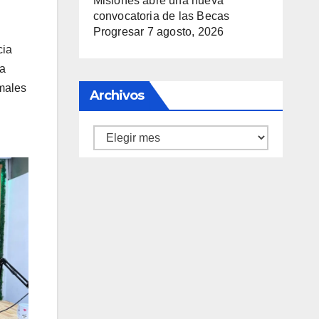
Misiones abre una nueva
convocatoria de las Becas
Progresar
7 agosto, 2026
cia
na
imales
Archivos
Archivos