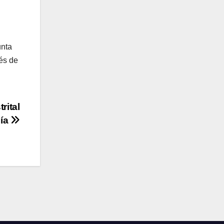
unta
vés de
rital
gía