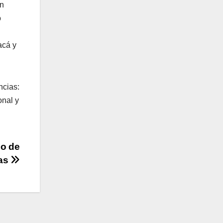
un
o
acá y
ncias:
onal y
so de
das