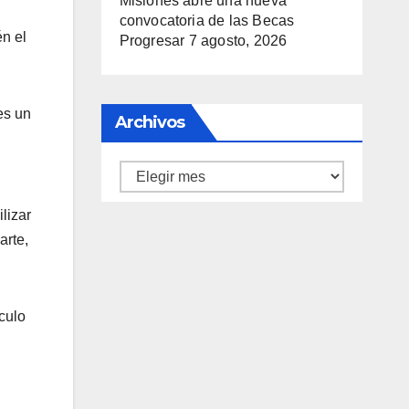
Misiones abre una nueva
convocatoria de las Becas
n el
Progresar
7 agosto, 2026
es un
Archivos
Archivos
lizar
arte,
culo