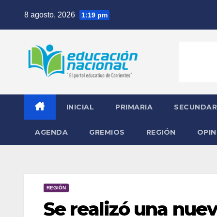
Skip
8 agosto, 2026
1:19 pm
to
content
INICIAL
PRIMARIA
SECUNDAR
AGENDA
GREMIOS
REGIÓN
OPIN
REGIÓN
Se realizó una nuev