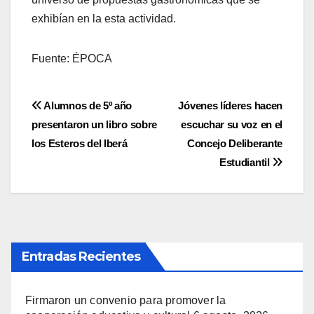
exhibían en la esta actividad.
Fuente: ÉPOCA
Navegación
Alumnos de 5º año
Jóvenes líderes hacen
presentaron un libro sobre
escuchar su voz en el
de
los Esteros del Iberá
Concejo Deliberante
entradas
Estudiantil
Entradas Recientes
Firmaron un convenio para promover la