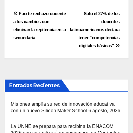
Navegación
Fuerte rechazo docente
Solo el 27% de los
a los cambios que
docentes
de
eliminan la repitencia en la
latinoamericanos declara
entradas
secundaria
tener “competencias
digitales básicas”
Entradas Recientes
Misiones amplía su red de innovación educativa
con un nuevo Silicon Maker School
6 agosto, 2026
La UNNE se prepara para recibir a la ENACOM
2026 que se realizará en noviembre, en Corrientes