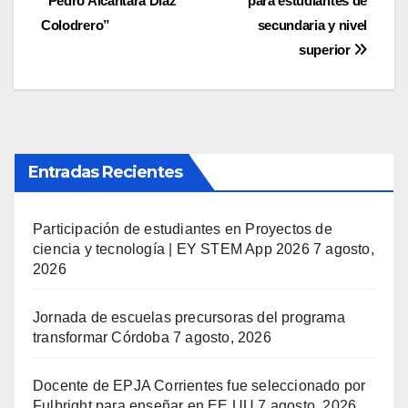
“Pedro Alcántara Díaz
para estudiantes de
entradas
Colodrero”
secundaria y nivel
superior
Entradas Recientes
Participación de estudiantes en Proyectos de
ciencia y tecnología | EY STEM App 2026
7 agosto,
2026
Jornada de escuelas precursoras del programa
transformar Córdoba
7 agosto, 2026
Docente de EPJA Corrientes fue seleccionado por
Fulbright para enseñar en EE UU
7 agosto, 2026