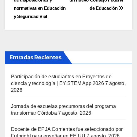
de
normativas en Educación
de Educación
entradas
y Seguridad Vial
Entradas Recientes
Participación de estudiantes en Proyectos de
ciencia y tecnología | EY STEM App 2026
7 agosto,
2026
Jornada de escuelas precursoras del programa
transformar Córdoba
7 agosto, 2026
Docente de EPJA Corrientes fue seleccionado por
Fulbright para enseñar en EE UU
7 agosto, 2026